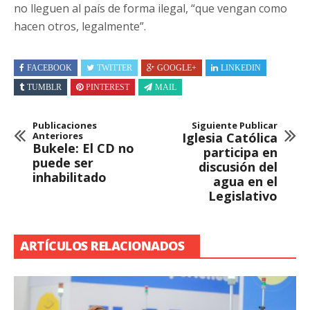
no lleguen al país de forma ilegal, “que vengan como
hacen otros, legalmente”.
FACEBOOK
TWITTER
GOOGLE+
LINKEDIN
TUMBLR
PINTEREST
MAIL
Publicaciones
Siguiente Publicar
Anteriores
Iglesia Católica
Bukele: El CD no
participa en
puede ser
discusión del
inhabilitado
agua en el
Legislativo
ARTÍCULOS RELACIONADOS