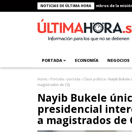
Presidente Bukele condecora a miembros de la misión hum
NOTICIAS DE ÚLTIMA HORA
PORTADA
ECONOMÍA
NEGOCIOS
Home
Portada
portada
Clase política
Nayib Bukele ú
magistrados de CSJ
Nayib Bukele úni
presidencial inter
a magistrados de 