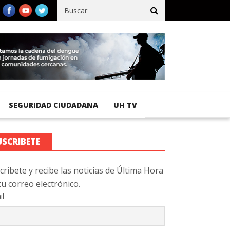
fico registra 92 % de avance en obras de terracería
Aeropuerto 
SEGURIDAD CIUDADANA
UH TV
USCRIBETE
cribete y recibe las noticias de Última Hora
tu correo electrónico.
il