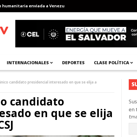
anitaria enviada a Venezuela
Aeropuerto Internacional del Pací
INTERNACIONALES
DEPORTES
CLASE POLÍTICA
nico candidato presidencial interesado en que se elija a
S
co candidato
Sus
esado en que se elija
en 
Ema
CSJ