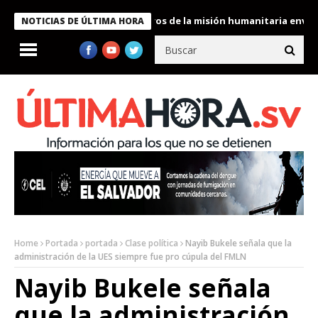
e Bukele condecora a miembros de la misión humanitaria enviada 
NOTICIAS DE ÚLTIMA HORA
Home
Portada
portada
Clase política
Nayib Bukele señala que la
administración de la UES siempre fue pro cúpula del FMLN
Nayib Bukele señala
que la administración