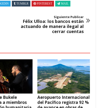
KEDIN
TUMBLR
PINTEREST
MAIL
Siguiente Publicar
Félix Ulloa: los bancos están
actuando de manera ilegal al
cerrar cuentas
e Bukele
Aeropuerto Internacional
a a miembros
del Pacífico registra 92 %
ión humanitaria
de avance en obras de