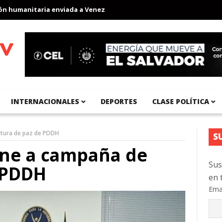
umanitaria enviada a Venezuela
Aeropuerto Internacional del Pa
INTERNACIONALES
DEPORTES
CLASE POLÍTICA
ltura de paz de PDDH
S
une a campaña de
Sus
 PDDH
en 
Ema