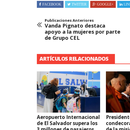
FACEBOOK
TWITTER
GOOGLE+
LIN
Publicaciones Anteriores
Vanda Pignato destaca
apoyo a la mujeres por parte
de Grupo CEL
ARTÍCULOS RELACIONADOS
Aeropuerto Internacional
President
de El Salvador supera los
condecor
3 millones de pasajeros
de la mis