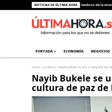
Presidente Bukele condecora a miembros de la misión h
NOTICIAS DE ÚLTIMA HORA
PORTADA
ECONOMÍA
NEGOCIOS
Home
Lo último
Nayib Bukele se une a campaña de cu
Nayib Bukele se 
cultura de paz de