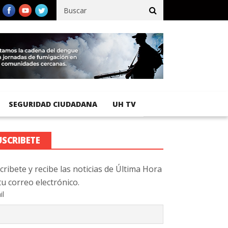
cífico registra 92 % de avance en obras de terracería
Aeropuerto
SEGURIDAD CIUDADANA
UH TV
USCRIBETE
cribete y recibe las noticias de Última Hora
tu correo electrónico.
il