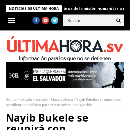
te Bukele condecora a miembros de la misión humanitaria enviada
NOTICIAS DE ÚLTIMA HORA
Home
Portada
portada
Clase política
Nayib Bukele se reunirá con
presidente de México para tratar sobre la migración
Nayib Bukele se
reunirá con