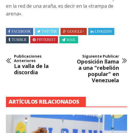
en la red de una araña, es decir en la «trampa de
arena».
FACEBOOK
TWITTER
GOOGLE+
LINKEDIN
TUMBLR
PINTEREST
MAIL
Publicaciones
Siguiente Publicar
Anteriores
Oposición llama
La valla de la
a una "rebelión
discordia
popular" en
Venezuela
ARTÍCULOS RELACIONADOS