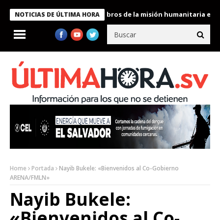
te Bukele condecora a miembros de la misión humanitaria enviada
NOTICIAS DE ÚLTIMA HORA
Home
Portada
Nayib Bukele: «Bienvenidos al Co-Gobierno
ARENA/FMLN»
Nayib Bukele:
«Bienvenidos al Co-