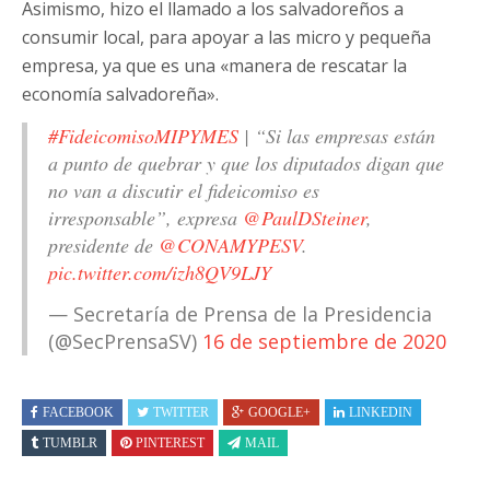
Asimismo, hizo el llamado a los salvadoreños a
consumir local, para apoyar a las micro y pequeña
empresa, ya que es una «manera de rescatar la
economía salvadoreña».
#FideicomisoMIPYMES
| “Si las empresas están
a punto de quebrar y que los diputados digan que
no van a discutir el fideicomiso es
irresponsable”, expresa
@PaulDSteiner
,
presidente de
@CONAMYPESV
.
pic.twitter.com/izh8QV9LJY
— Secretaría de Prensa de la Presidencia
(@SecPrensaSV)
16 de septiembre de 2020
FACEBOOK
TWITTER
GOOGLE+
LINKEDIN
TUMBLR
PINTEREST
MAIL