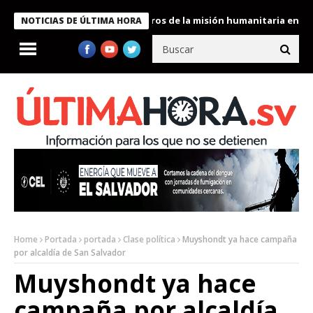
 Bukele condecora a miembros de la misión humanitaria enviada a
NOTICIAS DE ÚLTIMA HORA
Home
Portada
portada
Clase política
Muyshondt ya hace campaña
por alcaldía de San Salvador
Muyshondt ya hace
campaña por alcaldía