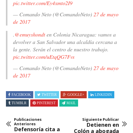
pic.twitter.com/Ey4xmto2I9
— Comando Neto (@ComandoNeto)
27 de mayo
de 2017
.
@emuyshondt
en Colonia Nicaragua: vamos a
devolver a San Salvador una alcaldía cercana a
la gente. Serán el centro de nuestro trabajo.
pic.twitter.com/uEtqQG7Fvs
— Comando Neto (@ComandoNeto)
27 de mayo
de 2017
FACEBOOK
TWITTER
GOOGLE+
LINKEDIN
TUMBLR
PINTEREST
MAIL
Publicaciones
Siguiente Publicar
Anteriores
Detienen en
Defensoría cita a
Colón a abogada