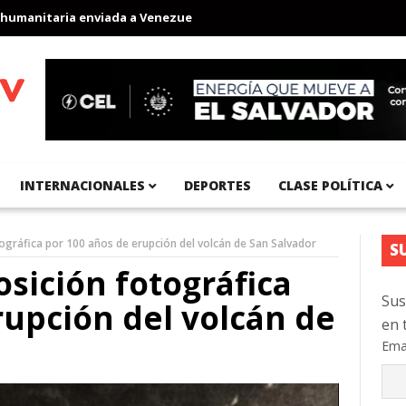
ria enviada a Venezuela
Aeropuerto Internacional del Pacífico r
INTERNACIONALES
DEPORTES
CLASE POLÍTICA
ográfica por 100 años de erupción del volcán de San Salvador
S
sición fotográfica
Sus
rupción del volcán de
en 
Ema