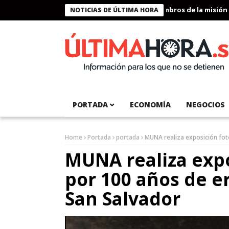
Presidente Bukele condecora a miembros de la misión humanita
NOTICIAS DE ÚLTIMA HORA
PORTADA
ECONOMÍA
NEGOCIOS
Home
Portada
portada
MUNA realiza exposición fot
MUNA realiza expo
por 100 años de e
San Salvador