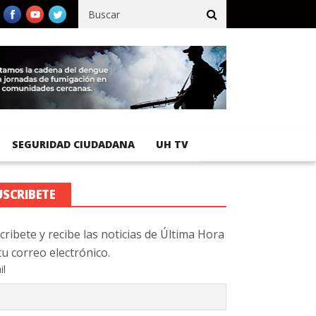
egistra 92 % de avance en obras de terracería
Aeropuerto Intern
SEGURIDAD CIUDADANA
UH TV
USCRIBETE
cribete y recibe las noticias de Última Hora
tu correo electrónico.
il