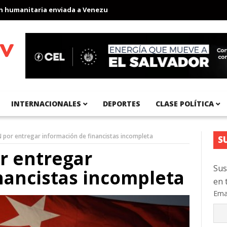
manitaria enviada a Venezuela
Aeropuerto Internacional del Pací
INTERNACIONALES
DEPORTES
CLASE POLÍTICA
 por entregar información de financistas incompleta
S
r entregar
Sus
nancistas incompleta
en 
Ema