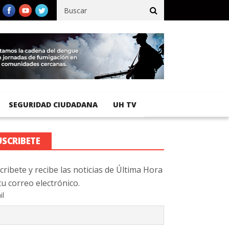
fico registra 92 % de avance en obras de terracería
Aeropuerto 
SEGURIDAD CIUDADANA
UH TV
USCRIBETE
cribete y recibe las noticias de Última Hora
tu correo electrónico.
il