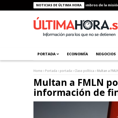
Presidente Bukele condecora a miembros de la misión hu
NOTICIAS DE ÚLTIMA HORA
PORTADA
ECONOMÍA
NEGOCIOS
Home
Portada
portada
Clase política
Multan a FMLN
Multan a FMLN po
información de fi