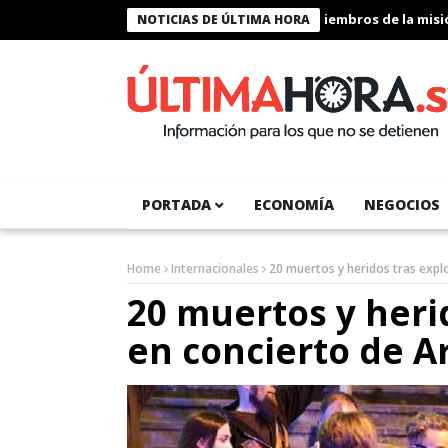
Presidente Bukele condecora a miembros de la misión h
NOTICIAS DE ÚLTIMA HORA
PORTADA
ECONOMÍA
NEGOCIOS
Home
Internacionales
20 muertos y heridos tras expl
20 muertos y heri
en concierto de A