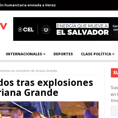
umanitaria enviada a Venezuela
Aeropuerto Internacional del Pac
INTERNACIONALES
DEPORTES
CLASE POLÍTICA
osiones en concierto de Ariana Grande
S
dos tras explosiones
Sus
riana Grande
en 
Ema