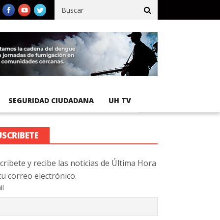
ífico registra 92 % de avance en obras de terracería
Aeropuerto
SEGURIDAD CIUDADANA
UH TV
USCRIBETE
cribete y recibe las noticias de Última Hora
tu correo electrónico.
il