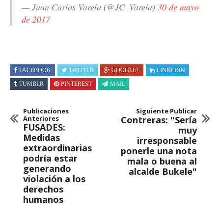
— Juan Carlos Varela (@JC_Varela)
30 de mayo
de 2017
FACEBOOK
TWITTER
GOOGLE+
LINKEDIN
TUMBLR
PINTEREST
MAIL
Publicaciones
Siguiente Publicar
Anteriores
Contreras: "Sería
FUSADES:
muy
Medidas
irresponsable
extraordinarias
ponerle una nota
podría estar
mala o buena al
generando
alcalde Bukele"
violación a los
derechos
humanos