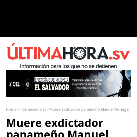
Home
Internacionales
Muere exdictador panameño Manuel Noriega
Muere exdictador
panameño Manuel