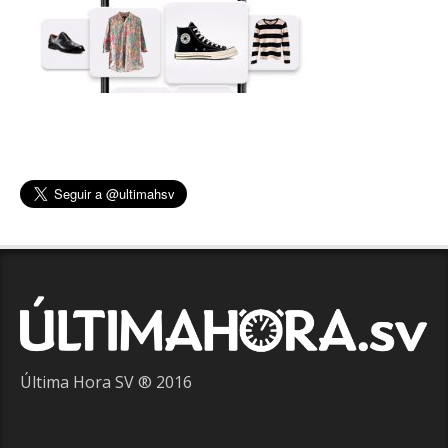
Última Hora SV ® 2016