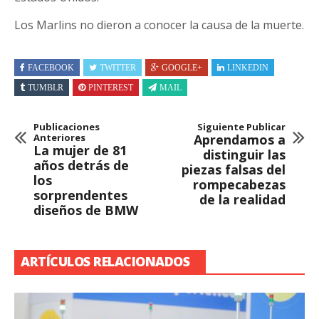
Los Marlins no dieron a conocer la causa de la muerte.
FACEBOOK
TWITTER
GOOGLE+
LINKEDIN
TUMBLR
PINTEREST
MAIL
Publicaciones
Siguiente Publicar
Anteriores
Aprendamos a
La mujer de 81
distinguir las
años detrás de
piezas falsas del
los
rompecabezas
sorprendentes
de la realidad
diseños de BMW
ARTÍCULOS RELACIONADOS