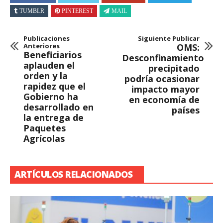
TUMBLR
PINTEREST
MAIL
Publicaciones
Siguiente Publicar
Anteriores
OMS:
Beneficiarios
Desconfinamiento
aplauden el
precipitado
orden y la
podría ocasionar
rapidez que el
impacto mayor
Gobierno ha
en economía de
desarrollado en
países
la entrega de
Paquetes
Agrícolas
ARTÍCULOS RELACIONADOS