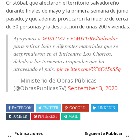
Cristóbal, que afectaron el territorio salvadoreño
durante finales de mayo y la primera semana de junio
pasado, y que además provocaron la muerte de cerca
de 30 personas y la destrucción de unas 200 viviendas.
Apoyamos a
@ISTUSV
y
@MITURElSalvador
para retirar lodo y diferentes materiales que se
desprendieron en el Turicentro Los Chorros,
debido a las tormentas tropicales que ha
atravesado el país.
pic.twitter.com/YC6C45nS5q
— Ministerio de Obras Públicas
(@ObrasPublicasSV)
September 3, 2020
FACEBOOK
TWITTER
GOOGLE+
LINKEDIN
TUMBLR
PINTEREST
MAIL
Publicaciones
Siguiente Publicar