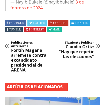
— Nayib Bukele (@nayibbukele)
8 de
febrero de 2024
FACEBOOK
TWITTER
GOOGLE+
LINKEDIN
TUMBLR
PINTEREST
MAIL
Publicaciones
Siguiente Publicar
Anteriores
Claudia Ortiz:
Fortín Magaña
"Hay que repetir
arremete contra
las elecciones"
excandidato
presidencial de
ARENA
ARTÍCULOS RELACIONADOS