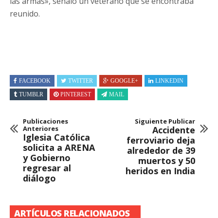
las armas», señaló un veterano que se encontraba
reunido.
FACEBOOK
TWITTER
GOOGLE+
LINKEDIN
TUMBLR
PINTEREST
MAIL
Publicaciones
Siguiente Publicar
Anteriores
Accidente
Iglesia Católica
ferroviario deja
solicita a ARENA
alrededor de 39
y Gobierno
muertos y 50
regresar al
heridos en India
diálogo
ARTÍCULOS RELACIONADOS