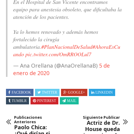
En el Hospital de San Vicente encontramos
equipo para anestesia obsoleto, que dificultaba la
atención de los pacientes.
Ya lo hemos renovado y además hemos
fortalecido la cirugía
ambulatoria.
#PlanNacionalDeSalud
#AhoraEsCu
ando
pic.twitter.com/OmRROOLul7
— Ana Orellana (@AnaOrellanaB)
5 de
enero de 2020
FACEBOOK
TWITTER
GOOGLE+
LINKEDIN
TUMBLR
PINTEREST
MAIL
Publicaciones
Siguiente Publicar
Anteriores
Actriz de Dr.
Paolo Chica:
House queda
¿Qué dirían si