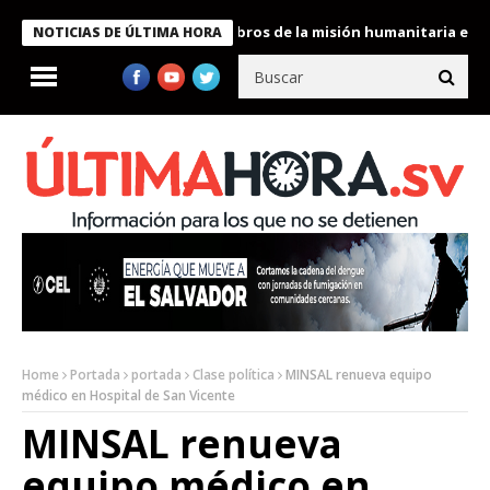
te Bukele condecora a miembros de la misión humanitaria enviada
NOTICIAS DE ÚLTIMA HORA
Home
Portada
portada
Clase política
MINSAL renueva equipo
médico en Hospital de San Vicente
MINSAL renueva
equipo médico en