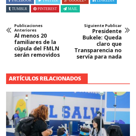
FACEBOOK
TWITTER
GOOGLE+
LINKEDIN
TUMBLR
PINTEREST
MAIL
Publicaciones
Siguiente Publicar
Anteriores
Presidente
Al menos 20
Bukele: Queda
familiares de la
claro que
cúpula del FMLN
Transparencia no
serán removidos
servía para nada
ARTÍCULOS RELACIONADOS