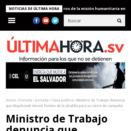
e Bukele condecora a miembros de la misión humanitaria enviada 
NOTICIAS DE ÚLTIMA HORA
Home
Portada
portada
Clase política
Ministro de Trabajo denuncia
que Muyshondt desvió fondos de la alcaldía para su cierre de campaña
Ministro de Trabajo
denuncia que