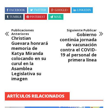
FACEBOOK
TWITTER
GOOGLE+
LINKEDIN
TUMBLR
PINTEREST
MAIL
Publicaciones
Siguiente Publicar
Anteriores
Gobierno
Christian
continúa jornada
Guevara honrará
de vacunación
memoria de
contra el COVID-
Katya Miranda
19 al personal de
colocando en su
primera línea
curul en la
Asamblea
Legislativa su
imagen
ARTÍCULOS RELACIONADOS