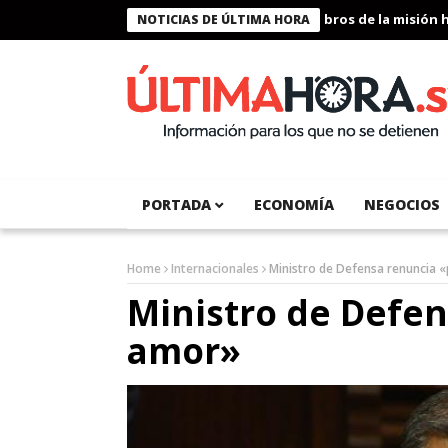
Presidente Bukele condecora a miembros de la misión human
NOTICIAS DE ÚLTIMA HORA
PORTADA
ECONOMÍA
NEGOCIOS
Home
Internacionales
Ministro de Defensa renuncia 
Ministro de Defen
amor»