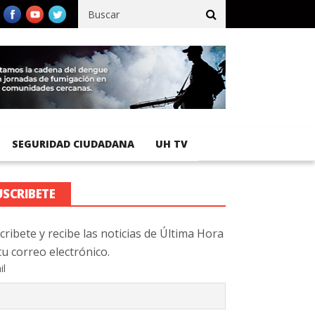
co registra 92 % de avance en obras de terracería
Aeropuerto Int
SEGURIDAD CIUDADANA
UH TV
USCRIBETE
cribete y recibe las noticias de Última Hora
tu correo electrónico.
il