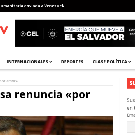
itaria enviada a Venezuela
Aeropuerto Internacional del Pacífi
INTERNACIONALES
DEPORTES
CLASE POLÍTICA
«por amor»
S
sa renuncia «por
Sus
en 
Ema