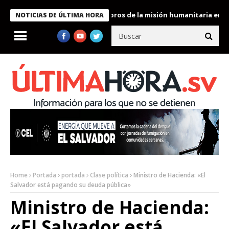
e Bukele condecora a miembros de la misión humanitaria enviada 
NOTICIAS DE ÚLTIMA HORA
Home
Portada
portada
Clase política
Ministro de Hacienda: «El
Salvador está pagando su deuda pública»
Ministro de Hacienda:
«El Salvador está