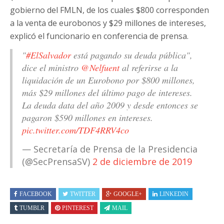
gobierno del FMLN, de los cuales $800 corresponden
a la venta de eurobonos y $29 millones de intereses,
explicó el funcionario en conferencia de prensa.
"
#ElSalvador
está pagando su deuda pública",
dice el ministro
@Nelfuent
al referirse a la
liquidación de un Eurobono por $800 millones,
más $29 millones del último pago de intereses.
La deuda data del año 2009 y desde entonces se
pagaron $590 millones en intereses.
pic.twitter.com/TDF4RRV4co
— Secretaría de Prensa de la Presidencia
(@SecPrensaSV)
2 de diciembre de 2019
FACEBOOK
TWITTER
GOOGLE+
LINKEDIN
TUMBLR
PINTEREST
MAIL