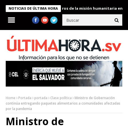
 Bukele condecora a miembros de la misión humanitaria enviada a
NOTICIAS DE ÚLTIMA HORA
Home
Portada
portada
Clase política
Ministro de Gobernación
continúa entregando paquetes alimentarios a comunidades afectadas
por la pandemia
Ministro de