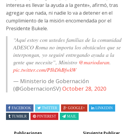
interesa es llevar la ayuda a la gente», afirmó, tras
agregar que nada, ni nadie lo va a detener en el
cumplimiento de la misión encomendada por el
Presidente Bukele.
“Aquí estoy con ustedes familias de la comunidad
ADESCO Roma no importa los obstáculos que se
interpongan, yo seguiré entregando ayuda a la
gente que necesite”, Ministro
@marioduran
.
pic.twitter.com/PIhDhBfwkW
— Ministerio de Gobernación
(@GobernacionSV)
October 28, 2020
FACEBOOK
TWITTER
GOOGLE+
LINKEDIN
TUMBLR
PINTEREST
MAIL
Publicaciones
Siguiente Publicar