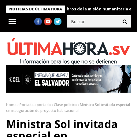
te Bukele condecora a miembros de la misión humanitaria enviada
NOTICIAS DE ÚLTIMA HORA
Home
Portada
portada
Clase política
Ministra Sol invitada especial
en inauguración de proyecto habitacional
Ministra Sol invitada
especial en