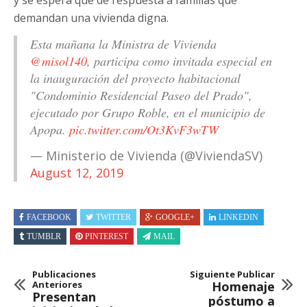
demandan una vivienda digna.
Esta mañana la Ministra de Vivienda
@misol140
, participa como invitada especial en
la inauguración del proyecto habitacional
"Condominio Residencial Paseo del Prado",
ejecutado por Grupo Roble, en el municipio de
Apopa.
pic.twitter.com/Ot3KvF3wTW
— Ministerio de Vivienda (@ViviendaSV)
August 12, 2019
FACEBOOK
TWITTER
GOOGLE+
LINKEDIN
TUMBLR
PINTEREST
MAIL
Publicaciones
Siguiente Publicar
Anteriores
Homenaje
Presentan
póstumo a