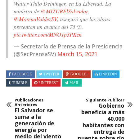
Walter Thilo Deininger, en La Libertad. La
ministra de
@MITURElSalvador
,
@MorenaValdezSV
, aseguró que las obras
presentan un avance del 75 %.
pic.twitter.com/MNO1p3PKzn
— Secretaría de Prensa de la Presidencia
(@SecPrensaSV)
March 15, 2021
FACEBOOK
TWITTER
GOOGLE+
LINKEDIN
TUMBLR
PINTEREST
MAIL
Publicaciones
Siguiente Publicar
Anteriores
Gobierno
El Salvador se
beneficia a más
suma a la
40,000
generación de
habitantes con
energía por
entrega de
medio del viento
puente sobre río