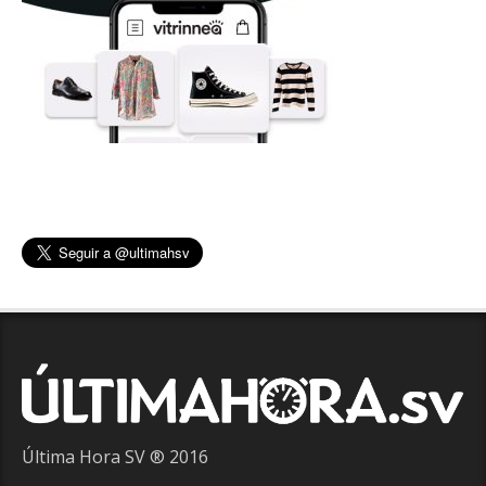
Última Hora SV ® 2016