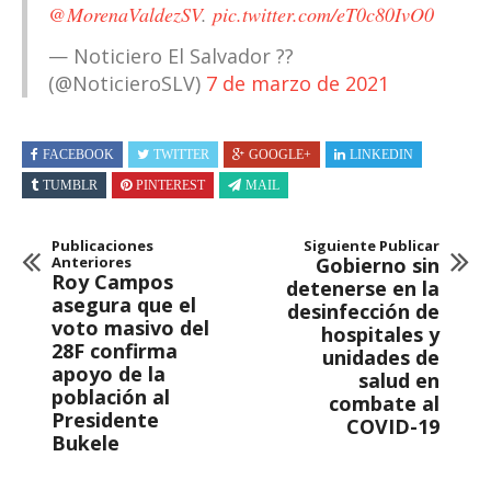
@MorenaValdezSV
.
pic.twitter.com/eT0c80IvO0
— Noticiero El Salvador ??
(@NoticieroSLV)
7 de marzo de 2021
FACEBOOK
TWITTER
GOOGLE+
LINKEDIN
TUMBLR
PINTEREST
MAIL
Publicaciones
Siguiente Publicar
Anteriores
Gobierno sin
Roy Campos
detenerse en la
asegura que el
desinfección de
voto masivo del
hospitales y
28F confirma
unidades de
apoyo de la
salud en
población al
combate al
Presidente
COVID-19
Bukele