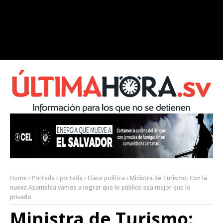
Home
Portada
portada
Clase política
Ministra de Turismo: Con la
nueva Asamblea vamos a lograr que lo público sea mejor que lo
privado
Ministra de Turismo: