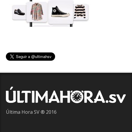
Última Hora SV ® 2016