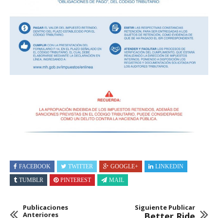
FACEBOOK
TWITTER
GOOGLE+
LINKEDIN
TUMBLR
PINTEREST
MAIL
Publicaciones
Siguiente Publicar
Anteriores
Better Ride