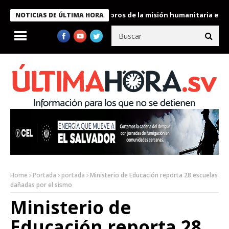
te Bukele condecora a miembros de la misión humanitaria enviada 
NOTICIAS DE ÚLTIMA HORA
Home
Portada
portada
Ministerio de Educación reporta 28 escuelas
dañadas por el sismo
Ministerio de
Educación reporta 28