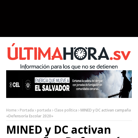
Home
Portada
portada
Clase política
MINED y DC activan campaña
«Defensoría Escolar 2020»
MINED y DC activan