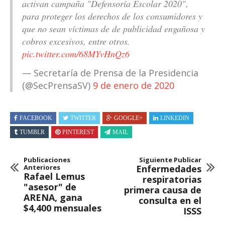
activan campaña "Defensoría Escolar 2020",
para proteger los derechos de los consumidores y
que no sean víctimas de de publicidad engañosa y
cobros excesivos, entre otros.
pic.twitter.com/68MYvHnQz6
— Secretaría de Prensa de la Presidencia
(@SecPrensaSV)
9 de enero de 2020
FACEBOOK
TWITTER
GOOGLE+
LINKEDIN
TUMBLR
PINTEREST
MAIL
Publicaciones
Siguiente Publicar
Anteriores
Enfermedades
Rafael Lemus
respiratorias
"asesor" de
primera causa de
ARENA, gana
consulta en el
$4,400 mensuales
ISSS