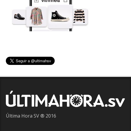
Última Hora SV ® 2016