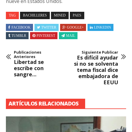
nueve en Estados Unidos.
TAG
BACHILLERES
MINED
PAES
FACEBOOK
TWITTER
GOOGLE+
LINKEDIN
TUMBLR
PINTEREST
MAIL
Publicaciones
Siguiente Publicar
Anteriores
Es difícil ayudar
Libertad se
si no se solventa
escribe con
tema fiscal dice
sangre...
embajadora de
EEUU
ARTÍCULOS RELACIONADOS