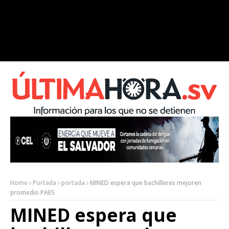
Home
Portada
portada
MINED espera que bachilleres mejoren
promedio PAES
MINED espera que