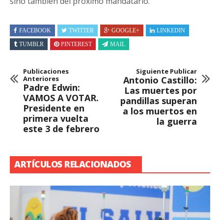
sino también del próximo mandatario.
FACEBOOK
TWITTER
GOOGLE+
LINKEDIN
TUMBLR
PINTEREST
MAIL
Publicaciones
Siguiente Publicar
Anteriores
Antonio Castillo:
Padre Edwin:
Las muertes por
VAMOS A VOTAR.
pandillas superan
Presidente en
a los muertos en
primera vuelta
la guerra
este 3 de febrero
ARTÍCULOS RELACIONADOS