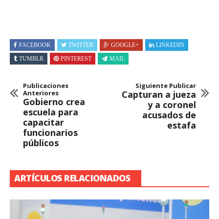
FACEBOOK
TWITTER
GOOGLE+
LINKEDIN
TUMBLR
PINTEREST
MAIL
Publicaciones
Siguiente Publicar
Anteriores
Capturan a jueza
Gobierno crea
y a coronel
escuela para
acusados de
capacitar
estafa
funcionarios
públicos
ARTÍCULOS RELACIONADOS