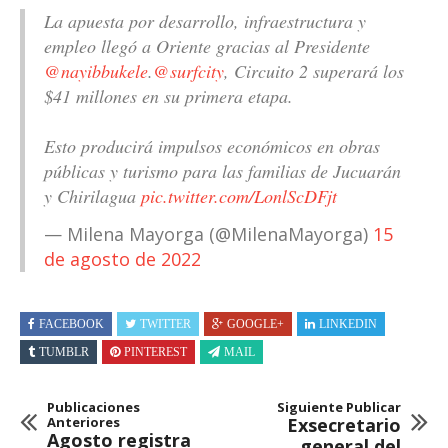
La apuesta por desarrollo, infraestructura y
empleo llegó a Oriente gracias al Presidente
@nayibbukele
.
@surfcity
, Circuito 2 superará los
$41 millones en su primera etapa.
Esto producirá impulsos económicos en obras
públicas y turismo para las familias de Jucuarán
y Chirilagua
pic.twitter.com/LonlScDFjt
— Milena Mayorga (@MilenaMayorga)
15
de agosto de 2022
FACEBOOK
TWITTER
GOOGLE+
LINKEDIN
TUMBLR
PINTEREST
MAIL
Publicaciones
Siguiente Publicar
Anteriores
Exsecretario
Agosto registra
general del