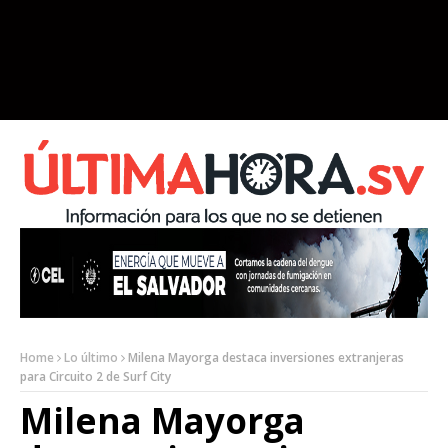
Home
Lo último
Milena Mayorga destaca inversiones extranjeras
para Circuito 2 de Surf City
Milena Mayorga