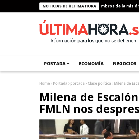
Presidente Bukele condecora a miembros de la misión hum
NOTICIAS DE ÚLTIMA HORA
PORTADA
ECONOMÍA
NEGOCIOS
Home
Portada
portada
Clase política
Milena de Esc
Milena de Escalón
FMLN nos despres