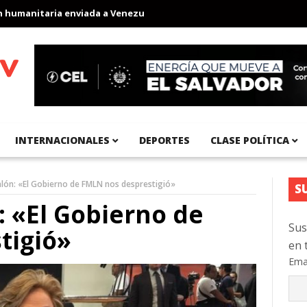
anitaria enviada a Venezuela
Aeropuerto Internacional del Pací
INTERNACIONALES
DEPORTES
CLASE POLÍTICA
alón: «El Gobierno de FMLN nos desprestigió»
S
: «El Gobierno de
Sus
tigió»
en 
Ema