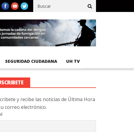
fico registra 92 % de avance en obras de terracería
Aeropuerto I
SEGURIDAD CIUDADANA
UH TV
USCRIBETE
cribete y recibe las noticias de Última Hora
tu correo electrónico.
il