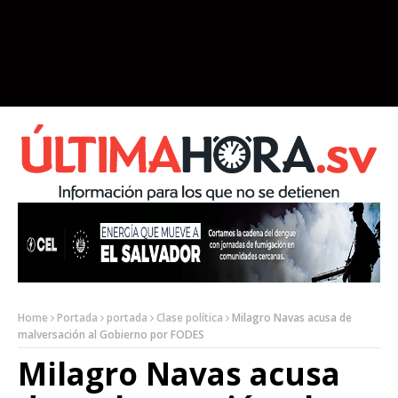
Home
Portada
portada
Clase política
Milagro Navas acusa de
malversación al Gobierno por FODES
Milagro Navas acusa