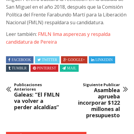
San Miguel en el año 2018, después que la Comisión
Política del Frente Farabundo Martí para la Liberación
Nacional (FMLN) respaldara su candidatura.
Leer también:
FMLN lima asperezas y respalda
candidatura de Pereira
FACEBOOK
TWITTER
GOOGLE+
LINKEDIN
TUMBLR
PINTEREST
MAIL
Publicaciones
Siguiente Publicar
Anteriores
Asamblea
Galeas: “El FMLN
aprueba
va volver a
incorporar $122
perder alcaldías”
millones al
presupuesto