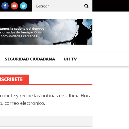
fico registra 92 % de avance en obras de terracería
Aeropuerto 
SEGURIDAD CIUDADANA
UH TV
USCRIBETE
cribete y recibe las noticias de Última Hora
tu correo electrónico.
il