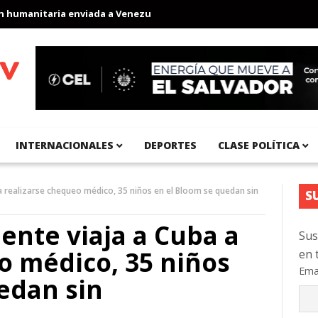
anitaria enviada a Venezuela
Aeropuerto Internacional del Pací
INTERNACIONALES
DEPORTES
CLASE POLÍTICA
 a realizarse chequeo médico, 35 niños en el Bloom se quedan sin
S
ente viaja a Cuba a
Sus
o médico, 35 niños
en 
Ema
edan sin