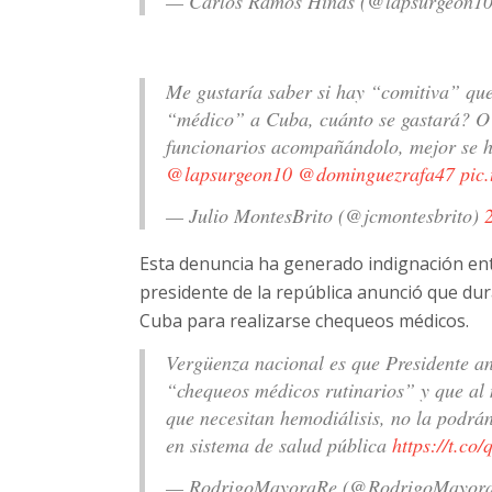
— Carlos Ramos Hinds (@lapsurgeon1
Me gustaría saber si hay “comitiva” que
“médico” a Cuba, cuánto se gastará? O m
funcionarios acompañándolo, mejor se h
@lapsurgeon10
@dominguezrafa47
pic
— Julio MontesBrito (@jcmontesbrito)
Esta denuncia ha generado indignación ent
presidente de la república anunció que dur
Cuba para realizarse chequeos médicos.
Vergüenza nacional es que Presidente an
“chequeos médicos rutinarios” y que al 
que necesitan hemodiálisis, no la podrán
en sistema de salud pública
https://t.c
— RodrigoMayoraRe (@RodrigoMayor