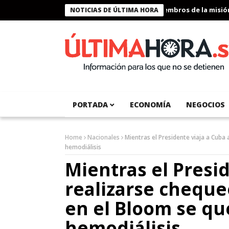
Presidente Bukele condecora a miembros de la misión hum
NOTICIAS DE ÚLTIMA HORA
PORTADA
ECONOMÍA
NEGOCIOS
Home
Nacionales
Mientras el Presidente viaja a Cuba
hemodiálisis
Mientras el Presid
realizarse cheque
en el Bloom se qu
hemodiálisis