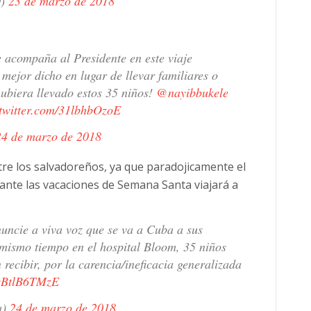
0)
23 de marzo de 2018
 acompaña al Presidente en este viaje
ejor dicho en lugar de llevar familiares o
ubiera llevado estos 35 niños!
@nayibbukele
.twitter.com/31lbhbOzoE
24 de marzo de 2018
re los salvadoreños, ya que paradojicamente el
ante las vacaciones de Semana Santa viajará a
uncie a viva voz que se va a Cuba a sus
mismo tiempo en el hospital Bloom, 35 niños
 recibir, por la carencia/ineficacia generalizada
o/qBtlB6TMzE
a)
24 de marzo de 2018