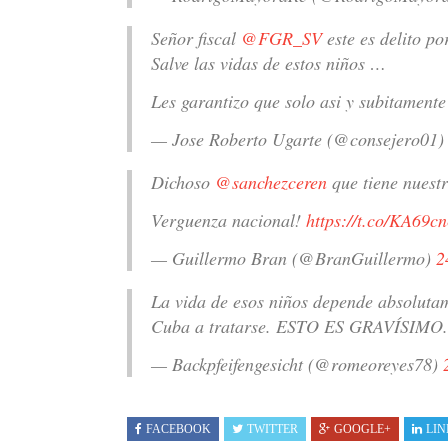
Señor fiscal
@FGR_SV
este es delito po
Salve las vidas de estos niños …
Les garantizo que solo asi y subitamen
— Jose Roberto Ugarte (@consejero01
Dichoso
@sanchezceren
que tiene nuestr
Verguenza nacional!
https://t.co/KA69c
— Guillermo Bran (@BranGuillermo)
2
La vida de esos niños depende absolutam
Cuba a tratarse. ESTO ES GRAVÍSIMO
— Backpfeifengesicht (@romeoreyes78)
FACEBOOK
TWITTER
GOOGLE+
LIN