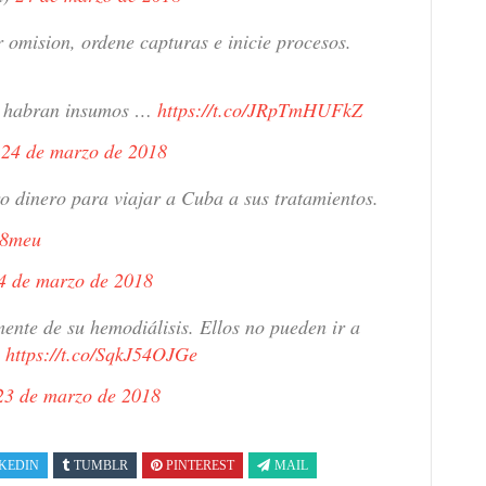
r omision, ordene capturas e inicie procesos.
te habran insumos …
https://t.co/JRpTmHUFkZ
)
24 de marzo de 2018
o dinero para viajar a Cuba a sus tratamientos.
n8meu
4 de marzo de 2018
ente de su hemodiálisis. Ellos no pueden ir a
.
https://t.co/SqkJ54OJGe
23 de marzo de 2018
KEDIN
TUMBLR
PINTEREST
MAIL