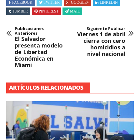
FACEBOOK
TWITTER
GOOGLE+
LINKEDIN
TUMBLR
PINTEREST
MAIL
Publicaciones
Siguiente Publicar
Anteriores
Viernes 1 de abril
El Salvador
cierra con cero
presenta modelo
homicidios a
de Libertad
nivel nacional
Económica en
Miami
ARTÍCULOS RELACIONADOS