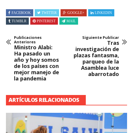
FACEBOOK
TWITTER
GOOGLE+
LINKEDIN
TUMBLR
PINTEREST
MAIL
Publicaciones
Siguiente Publicar
Anteriores
Tras
Ministro Alabi:
investigación de
Ha pasado un
plazas fantasma,
año y hoy somos
parqueo de la
de los países con
Asamblea luce
mejor manejo de
abarrotado
la pandemia
ARTÍCULOS RELACIONADOS