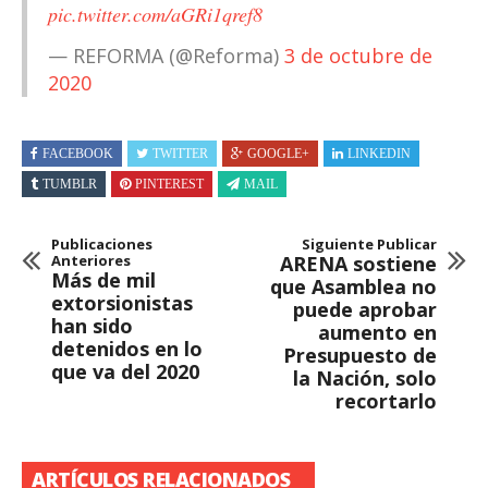
pic.twitter.com/aGRi1qref8
— REFORMA (@Reforma)
3 de octubre de
2020
FACEBOOK
TWITTER
GOOGLE+
LINKEDIN
TUMBLR
PINTEREST
MAIL
Publicaciones
Siguiente Publicar
Anteriores
ARENA sostiene
Más de mil
que Asamblea no
extorsionistas
puede aprobar
han sido
aumento en
detenidos en lo
Presupuesto de
que va del 2020
la Nación, solo
recortarlo
ARTÍCULOS RELACIONADOS