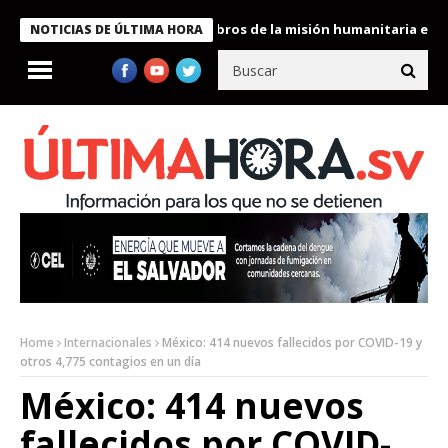
te Bukele condecora a miembros de la misión humanitaria enviada
NOTICIAS DE ÚLTIMA HORA
Home
Internacionales
México: 414 nuevos fallecidos por COVID-19 y
otros 4,775 contagios en un día
México: 414 nuevos
fallecidos por COVID-