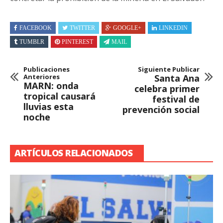
FACEBOOK
TWITTER
GOOGLE+
LINKEDIN
TUMBLR
PINTEREST
MAIL
Publicaciones
Siguiente Publicar
Anteriores
Santa Ana
MARN: onda
celebra primer
tropical causará
festival de
lluvias esta
prevención social
noche
ARTÍCULOS RELACIONADOS