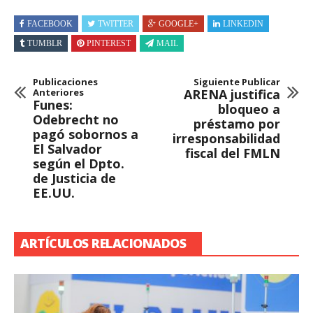
FACEBOOK
TWITTER
GOOGLE+
LINKEDIN
TUMBLR
PINTEREST
MAIL
Publicaciones
Siguiente Publicar
Anteriores
ARENA justifica
Funes:
bloqueo a
Odebrecht no
préstamo por
pagó sobornos a
irresponsabilidad
El Salvador
fiscal del FMLN
según el Dpto.
de Justicia de
EE.UU.
ARTÍCULOS RELACIONADOS