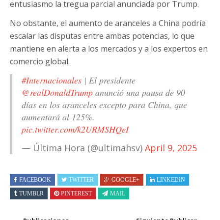
entusiasmo la tregua parcial anunciada por Trump.
No obstante, el aumento de aranceles a China podría
escalar las disputas entre ambas potencias, lo que
mantiene en alerta a los mercados y a los expertos en
comercio global.
#Internacionales
| El presidente
@realDonaldTrump
anunció una pausa de 90
días en los aranceles excepto para China, que
aumentará al 125%.
pic.twitter.com/k2URMSHQeI
— Última Hora (@ultimahsv)
April 9, 2025
FACEBOOK
TWITTER
GOOGLE+
LINKEDIN
TUMBLR
PINTEREST
MAIL