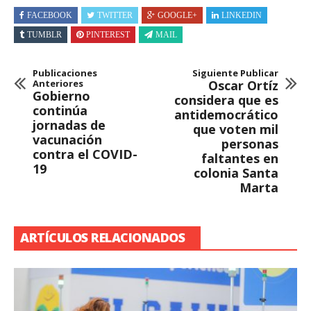
FACEBOOK
TWITTER
GOOGLE+
LINKEDIN
TUMBLR
PINTEREST
MAIL
Publicaciones
Siguiente Publicar
Anteriores
Oscar Ortíz
Gobierno
considera que es
continúa
antidemocrático
jornadas de
que voten mil
vacunación
personas
contra el COVID-
faltantes en
19
colonia Santa
Marta
ARTÍCULOS RELACIONADOS