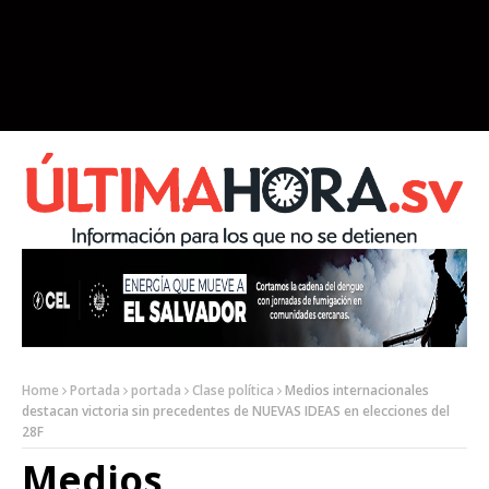
Home
Portada
portada
Clase política
Medios internacionales
destacan victoria sin precedentes de NUEVAS IDEAS en elecciones del
28F
Medios