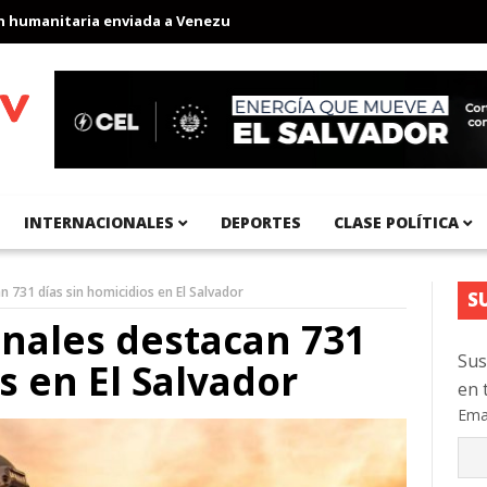
anitaria enviada a Venezuela
Aeropuerto Internacional del Pací
INTERNACIONALES
DEPORTES
CLASE POLÍTICA
 731 días sin homicidios en El Salvador
S
nales destacan 731
Sus
s en El Salvador
en 
Ema