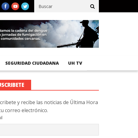
fico registra 92 % de avance en obras de terracería
Aeropuerto 
SEGURIDAD CIUDADANA
UH TV
USCRIBETE
cribete y recibe las noticias de Última Hora
tu correo electrónico.
il