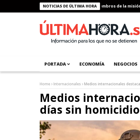
Presidente Bukele condecora a miembros de la misión hum
NOTICIAS DE ÚLTIMA HORA
PORTADA
ECONOMÍA
NEGOCIOS
Home
Internacionales
Medios internacionales destacan
Medios internacio
días sin homicidio