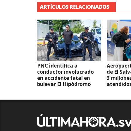
ARTÍCULOS RELACIONADOS
PNC identifica a
Aeropuert
conductor involucrado
de El Sal
en accidente fatal en
3 millone
bulevar El Hipódromo
atendido