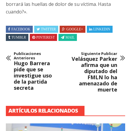
borrará las huellas de dolor de su víctima. Hasta
cuando?».
FACEBOOK
TWITTER
GOOGLE+
LINKEDIN
TUMBLR
PINTEREST
MAIL
Publicaciones
Siguiente Publicar
Anteriores
Velásquez Parker
Hugo Barrera
afirma que un
pide que se
diputado del
investigue uso
FMLN lo ha
de la partida
amenazado de
secreta
muerte
ARTÍCULOS RELACIONADOS