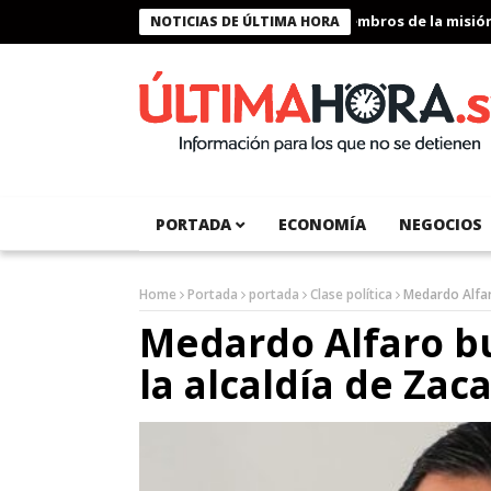
Presidente Bukele condecora a miembros de la misión hum
NOTICIAS DE ÚLTIMA HORA
PORTADA
ECONOMÍA
NEGOCIOS
Home
Portada
portada
Clase política
Medardo Alfar
Medardo Alfaro 
la alcaldía de Zac