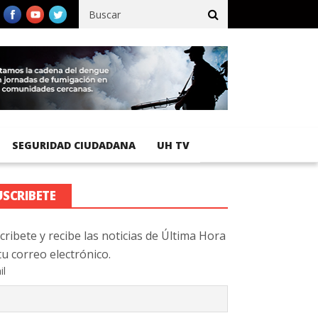
fico registra 92 % de avance en obras de terracería
Aeropuerto 
SEGURIDAD CIUDADANA
UH TV
USCRIBETE
cribete y recibe las noticias de Última Hora
tu correo electrónico.
il