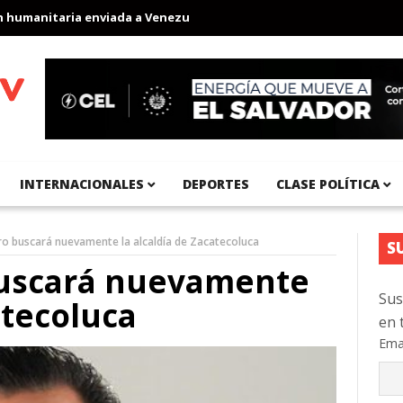
anitaria enviada a Venezuela
Aeropuerto Internacional del Pací
INTERNACIONALES
DEPORTES
CLASE POLÍTICA
o buscará nuevamente la alcaldía de Zacatecoluca
S
buscará nuevamente
Sus
atecoluca
en 
Ema