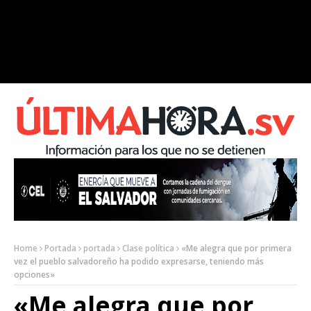
Home
Portada
portada
Clase política
«Me alegra que por primera
vez el pueblo salvadoreño ha podido expresarse, teniendo más
opciones»
«Me alegra que por