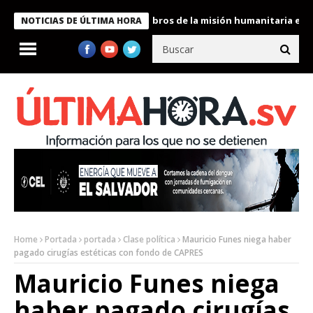
te Bukele condecora a miembros de la misión humanitaria enviada
NOTICIAS DE ÚLTIMA HORA
Home
Portada
portada
Clase política
Mauricio Funes niega haber
pagado cirugías estéticas con fondo de CAPRES
Mauricio Funes niega
haber pagado cirugías