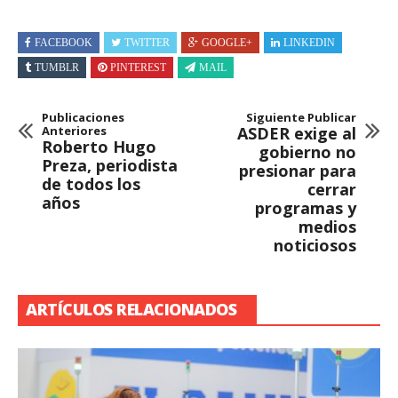
FACEBOOK
TWITTER
GOOGLE+
LINKEDIN
TUMBLR
PINTEREST
MAIL
Publicaciones
Siguiente Publicar
Anteriores
ASDER exige al
Roberto Hugo
gobierno no
Preza, periodista
presionar para
de todos los
cerrar
años
programas y
medios
noticiosos
ARTÍCULOS RELACIONADOS